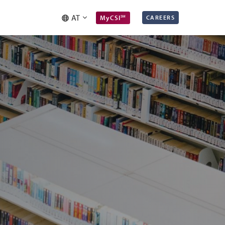
AT
MyCSI℠
CAREERS