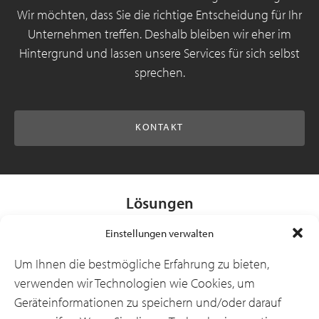
Wir möchten, dass Sie die richtige Entscheidung für Ihr
Unternehmen treffen. Deshalb bleiben wir eher im
Hintergrund und lassen unsere Services für sich selbst
sprechen.
KONTAKT
Lösungen
Einstellungen verwalten
Branchen
Um Ihnen die bestmögliche Erfahrung zu bieten,
verwenden wir Technologien wie Cookies, um
Geräteinformationen zu speichern und/oder darauf
Ressourcen