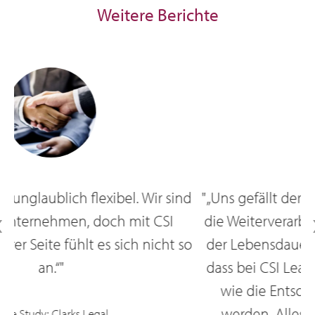
Weitere Berichte
nd
"„Uns gefällt der faire und flexible Ansatz für
"
die Weiterverarbeitung der Assets am Ende
so
der Lebensdauer und wir schätzen es sehr,
L
dass bei CSI Leasing so wichtige Elemente
wie die Entsorgung nicht ausgelagert
werden. Alles bleibt innerhalb der CSI